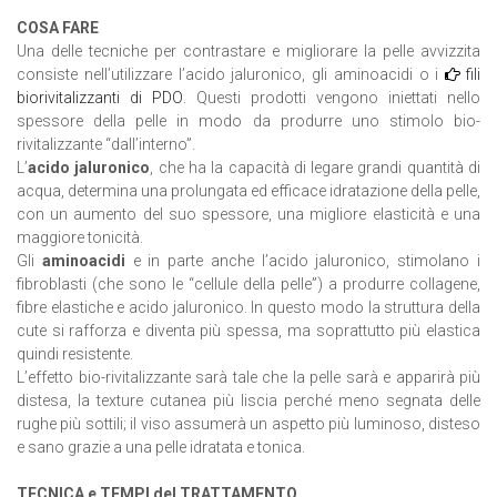
COSA FARE
Una delle tecniche per contrastare e migliorare la pelle avvizzita
consiste nell’utilizzare l’acido jaluronico, gli aminoacidi o i
fili
biorivitalizzanti di PDO
. Questi prodotti vengono iniettati nello
spessore della pelle in modo da produrre uno stimolo bio-
rivitalizzante “dall’interno”.
L’
acido jaluronico
, che ha la capacità di legare grandi quantità di
acqua, determina una prolungata ed efficace idratazione della pelle,
con un aumento del suo spessore, una migliore elasticità e una
maggiore tonicità.
Gli
aminoacidi
e in parte anche l’acido jaluronico, stimolano i
fibroblasti (che sono le “cellule della pelle”) a produrre collagene,
fibre elastiche e acido jaluronico. In questo modo la struttura della
cute si rafforza e diventa più spessa, ma soprattutto più elastica
quindi resistente.
L’effetto bio-rivitalizzante sarà tale che la pelle sarà e apparirà più
distesa, la texture cutanea più liscia perché meno segnata delle
rughe più sottili; il viso assumerà un aspetto più luminoso, disteso
e sano grazie a una pelle idratata e tonica.
TECNICA e TEMPI del TRATTAMENTO