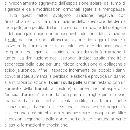
d’
invecchiamento
aggravato dall’esposizione solare, dal fumo di
sigaretta e dalle modificazioni ormonali legate alla menopausa.
Tutti questi fattori svolgono un’azione negativa; con
l’invecchiamento si ha una riduzione dello spessore del derma
della pelle, una perdita di elasticità e una diminuzione del collagene
e dell’acido jaluronico con conseguente riduzione dell’idratazione.
Il
sole
, dal canto suo, attraverso l’azione dei raggi ultravioletti,
provoca la formazione di radicali liberi che danneggiano e
rompono il collagene e l’elastina oltre a indurre la formazione di
tumori. La
diminuzione degli estrogeni
induce atrofia, fragilità e
secchezza della cute per una ridotta produzione di collagene e
acido jaluronico. Infine il
tabacco
incrementa del doppio i danni
dovuti al sole, aumenta la perdita di elasticità e provoca un danno
alla microcircolazione.
I danni sulla pelle
si manifestano con un
aumento della tramatura (texture) cutanea fino all’aspetto a
“buccia d’arancia” e con la comparsa di rughe più o meno
marcate. La cute inoltre diventa sottile, ma talora anche
s’ispessisce, e diviene fragile e secca; il colore perde omogeneità:
si alternano aree più chiare a macchie scure e couperose. Altre
alterazioni segnano la pelle: come i pori della pelle particolarmente
dilatati o formazioni microcistiche.