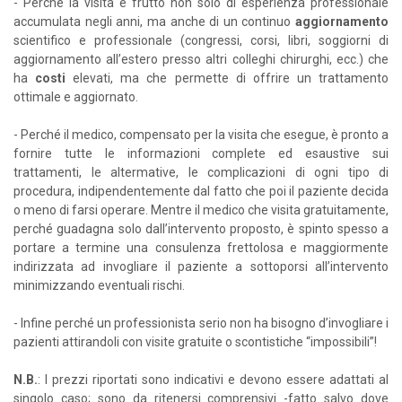
- Perché la visita è frutto non solo di esperienza professionale
accumulata negli anni, ma anche di un continuo
aggiornamento
scientifico e professionale (congressi, corsi, libri, soggiorni di
aggiornamento all’estero presso altri colleghi chirurghi, ecc.) che
ha
costi
elevati, ma che permette di offrire un trattamento
ottimale e aggiornato.
- Perché il medico, compensato per la visita che esegue, è pronto a
fornire tutte le informazioni complete ed esaustive sui
trattamenti, le altermative, le complicazioni di ogni tipo di
procedura, indipendentemente dal fatto che poi il paziente decida
o meno di farsi operare. Mentre il medico che visita gratuitamente,
perché guadagna solo dall’intervento proposto, è spinto spesso a
portare a termine una consulenza frettolosa e maggiormente
indirizzata ad invogliare il paziente a sottoporsi all’intervento
minimizzando eventuali rischi.
- Infine perché un professionista serio non ha bisogno d’invogliare i
pazienti attirandoli con visite gratuite o scontistiche “impossibili”!
N.B.
: I prezzi riportati sono indicativi e devono essere adattati al
singolo caso; sono da ritenersi comprensivi -fatto salvo dove