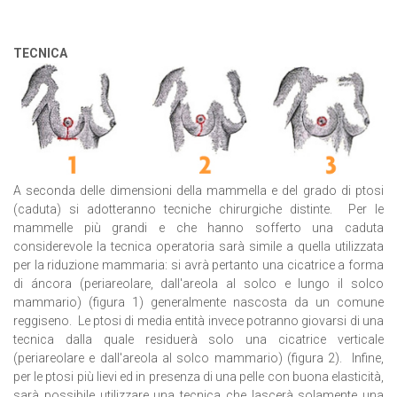
TECNICA
A seconda delle dimensioni della mammella e del grado di ptosi
(caduta) si adotteranno tecniche chirurgiche distinte. Per le
mammelle più grandi e che hanno sofferto una caduta
considerevole la tecnica operatoria sarà simile a quella utilizzata
per la riduzione mammaria: si avrà pertanto una cicatrice a forma
di áncora (periareolare, dall'areola al solco e lungo il solco
mammario) (figura 1) generalmente nascosta da un comune
reggiseno. Le ptosi di media entità invece potranno giovarsi di una
tecnica dalla quale residuerà solo una cicatrice verticale
(periareolare e dall'areola al solco mammario) (figura 2). Infine,
per le ptosi più lievi ed in presenza di una pelle con buona elasticità,
sarà possibile utilizzare una tecnica che lascerà solamente una