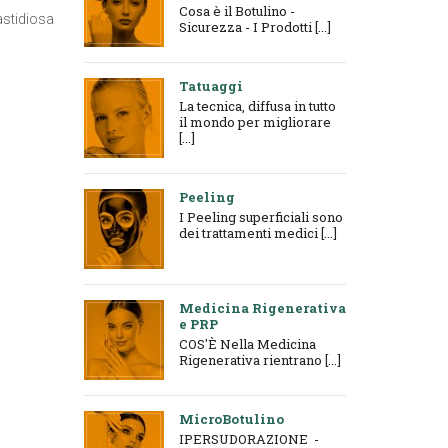
Cosa è il Botulino -
astidiosa
Sicurezza - I Prodotti [...]
Tatuaggi
La tecnica, diffusa in tutto
il mondo per migliorare
[...]
Peeling
I Peeling superficiali sono
dei trattamenti medici [...]
Medicina Rigenerativa
e PRP
COS'È Nella Medicina
Rigenerativa rientrano [...]
MicroBotulino
IPERSUDORAZIONE -