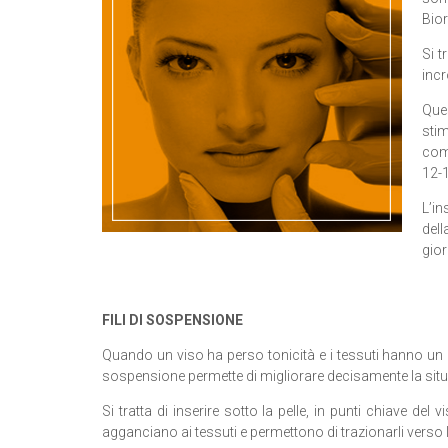
Bior
Si t
incr
Ques
sti
comp
12-
L’in
del
gior
FILI DI SOSPENSIONE
Quando un viso ha perso tonicità e i tessuti hanno un
sospensione permette di migliorare decisamente la sit
Si tratta di inserire sotto la pelle, in punti chiave del 
agganciano ai tessuti e permettono di trazionarli verso l’a