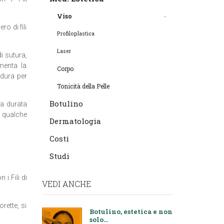
Viso
ro di fili
Profiloplastica
Laser
di sutura,
menta la
Corpo
rdura per
Tonicità della Pelle
Botulino
la durata
r qualche
Dermatologia
Costi
Studi
 i Fili di
VEDI ANCHE
orette, si
Botulino, estetica e non
solo...