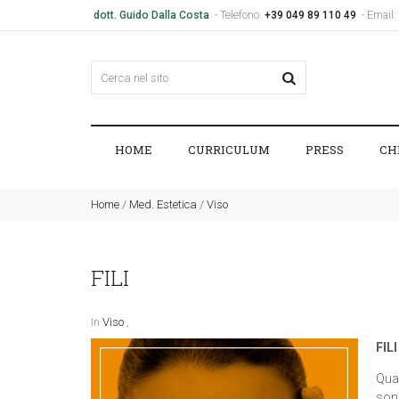
dott. Guido Dalla Costa
- Telefono:
+39 049 89 110 49
- Email:
HOME
CURRICULUM
PRESS
CH
Home
/
Med. Estetica
/
Viso
FILI
In
Viso
,
FIL
Qua
son