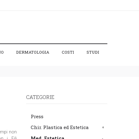
NO
DERMATOLOGIA
COSTI
STUDI
CATEGORIE
Press
Chir. Plastica ed Estetica
tempi non
Med. Estetica
n i Fili