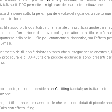
ivitalizzanti i PDO permette di migliorare decisamente la situazione.
ratta di inserire sotto la pelle, il più delle volte delle guance, un certo nume
ociati fra loro.
ti fili riassorbibili, costituiti da un materiale che si utilizza anche per i fili 
molano la formazione di nuovo collagene attorno al filo e ciò au
attezza della pelle. Il filo poi lentamente si riassorbe, ma l’effetto pe
18 mesi.
serimento dei fili non è doloroso tanto che si esegue senza anestesia; 
la procedura è di 30’-40’; talora piccole ecchimosi sono presenti pe
no.
 po’ ceduto, ma non si desidera un
Lifting
facciale, un trattamento con
uazione.
viso, dei fili di materiale riassorbibile che, essendo dotati di piccole anc
lto con effetto lifting.