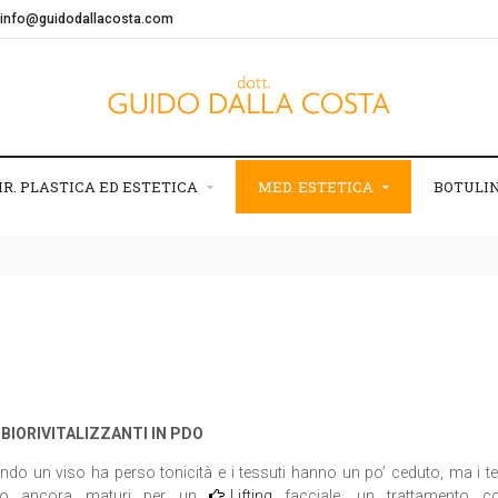
info@guidodallacosta.com
IR. PLASTICA ED ESTETICA
MED. ESTETICA
BOTULI
I BIORIVITALIZZANTI IN PDO
ndo un viso ha perso tonicità e i tessuti hanno un po’ ceduto, ma i 
o ancora maturi per un
Lifting
facciale, un trattamento co